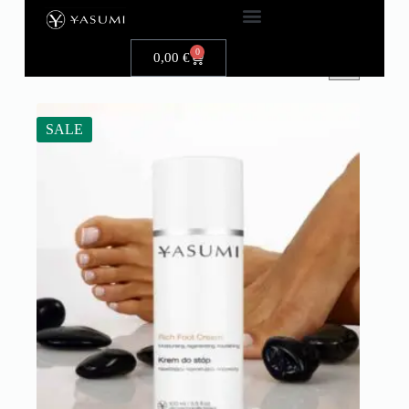
0
0,00
€
SALE