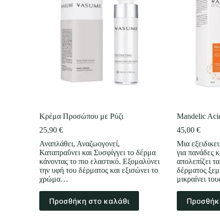
Κρέμα Προσώπου με Ρύζι
Mandelic Aci
25,90
€
45,00
€
Αναπλάθει, Αναζωογονεί,
Μια εξειδικ
Καταπραΰνει και Συσφίγγει το δέρμα
για πανάδες 
κάνοντας το πιο ελαστικό. Εξομαλύνει
απολεπίζει τ
την υφή του δέρματος και εξισώνει το
δέρματος ξεμ
χρώμα…
μικραίνει το
Προσθήκη στο καλάθι
Προσθήκ